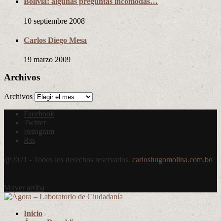
Bolivia: algunas preguntas incomodas…
10 septiembre 2008
Carlos Diego Mesa
19 marzo 2009
Archivos
Archivos
Facebook
Twitter
Instagram
Rss
@2021 - Todos los derechos reservados.
carloshugomolina.com.bo
Volver arriba
Inicio