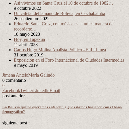
Así vivímos en Santa Cruz el 10 de octubre de 1982…
9 octubre 2022
Un cafetal del tamaño de Bolivia, en Cochabamba
26 septiembre 2022
Eduardo Santa Cruz, con música es la única manera de
recordarte…
18 mayo 2023
Hoy, en Tapekua
11 abril 2023
Carlos Hugo Molina Analista Político #EnLaLinea
31 octubre 2019
Exposición en el Foro Internacional de Ciudades Intermedias
9 mayo 2019
Jimena Antelo
María Galindo
0 comentario
0
Facebook
Twitter
Linkedin
Email
post anterior
La Bolivia que no queremos entender. ¿Qué estamos haciendo con el bono
demográfico?
siguiente post