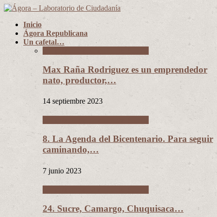
Inicio
Ágora Republicana
Un cafetal…
Un cafetal del tamaño de Bolivia
Max Raña Rodriguez es un emprendedor
nato, productor,…
14 septiembre 2023
Un cafetal del tamaño de Bolivia
8. La Agenda del Bicentenario. Para seguir
caminando,…
7 junio 2023
Un cafetal del tamaño de Bolivia
24. Sucre, Camargo, Chuquisaca…