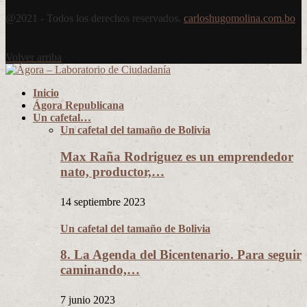
@2021 - Todos los derechos reservados.
carloshugomolina.com.bo
Volver arriba
Inicio
Ágora Republicana
Un cafetal…
Un cafetal del tamaño de Bolivia
Max Raña Rodriguez es un emprendedor
nato, productor,…
14 septiembre 2023
Un cafetal del tamaño de Bolivia
8. La Agenda del Bicentenario. Para seguir
caminando,…
7 junio 2023