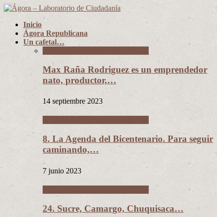
Inicio
Ágora Republicana
Un cafetal…
Un cafetal del tamaño de Bolivia
Max Raña Rodriguez es un emprendedor
nato, productor,…
14 septiembre 2023
Un cafetal del tamaño de Bolivia
8. La Agenda del Bicentenario. Para seguir
caminando,…
7 junio 2023
Un cafetal del tamaño de Bolivia
24. Sucre, Camargo, Chuquisaca…