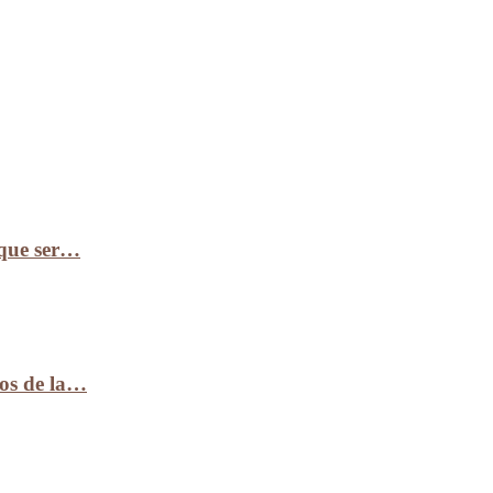
 que ser…
ños de la…