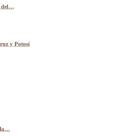
n del…
uz y Potosí
 la…