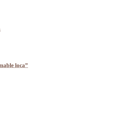
a
mable loca”