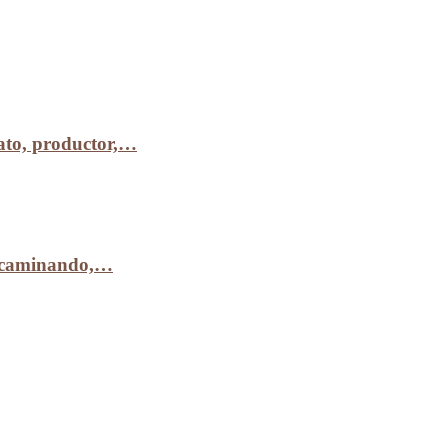
to, productor,…
r caminando,…