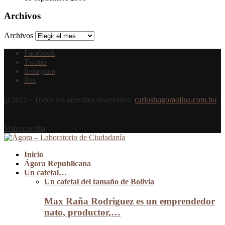
Archivos
Archivos
Facebook
Twitter
Instagram
Rss
@2021 - Todos los derechos reservados.
carloshugomolina.com.bo
Volver arriba
Inicio
Ágora Republicana
Un cafetal…
Un cafetal del tamaño de Bolivia
Max Raña Rodriguez es un emprendedor
nato, productor,…