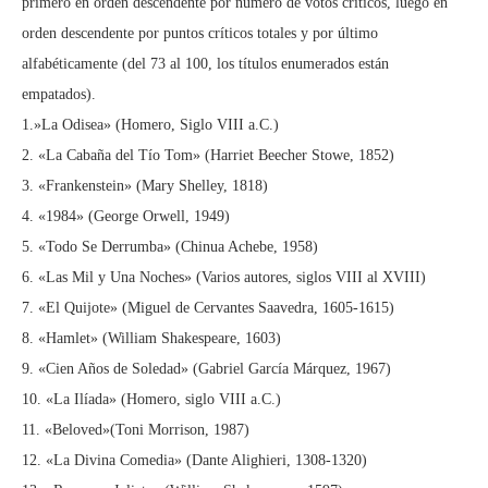
primero en orden descendente por número de votos críticos, luego en
orden descendente por puntos críticos totales y por último
alfabéticamente (del 73 al 100, los títulos enumerados están
empatados).
1.»La Odisea» (Homero, Siglo VIII a.C.)
2. «La Cabaña del Tío Tom» (Harriet Beecher Stowe, 1852)
3. «Frankenstein» (Mary Shelley, 1818)
4. «1984» (George Orwell, 1949)
5. «Todo Se Derrumba» (Chinua Achebe, 1958)
6. «Las Mil y Una Noches» (Varios autores, siglos VIII al XVIII)
7. «El Quijote» (Miguel de Cervantes Saavedra, 1605-1615)
8. «Hamlet» (William Shakespeare, 1603)
9. «Cien Años de Soledad» (Gabriel García Márquez, 1967)
10. «La Ilíada» (Homero, siglo VIII a.C.)
11. «Beloved»(Toni Morrison, 1987)
12. «La Divina Comedia» (Dante Alighieri, 1308-1320)