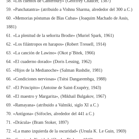
58. «Los cuentos de Canterbury» (Geoffrey Chaucer, 1387)
59. «Panchatantra» (atribuido a Vishnu Sharma, alrededor del 300 a.C.)
60. «Memorias póstumas de Blas Cubas» (Joaquim Machado de Assis,
1881)
61. «La plenitud de la señorita Brodie» (Muriel Spark, 1961)
62. «Los filántropos en harapos» (Robert Tressell, 1914)
63. «La canción de Lawino» (Okot p’Bitek, 1966)
64. «El cuaderno dorado» (Doris Lessing, 1962)
65. «Hijos de la Medianoche» (Salman Rushdie, 1981)
66. «Condiciones nerviosas» (Tsitsi Dangarembga, 1988)
67. «El Principito» (Antoine de Saint-Exupéry, 1943)
68. «El maestro y Margarita», (Mikhail Bulgakov, 1967)
69. «Ramayana» (atribuido a Valmiki, siglo XI a.C.)
70. «Antígona» (Sófocles, alrededor del 441 a.C.)
71. «Drácula» (Bram Stoker, 1897)
72. «La mano izquierda de la oscuridad» (Ursula K. Le Guin, 1969)