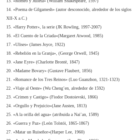
13. «Romeo y Julieta» (William Shakespeare, 1597)
14. «Poema de Gilgamesh» (autor desconocido, alrededor de los siglos
XII-X a.C.)
15. «Harry Potter», la serie (JK Rowling, 1997-2007)
16. «El Cuento de la Criada»(Margaret Atwood, 1985)
17. «Ulises» (James Joyce, 1922)
18. «Rebelión en la Granja», (George Orwell, 1945)
19. «Jane Eyre» (Charlotte Brontë, 1847)
20. «Madame Bovary» (Gustave Flaubert, 1856)
21. «Romance de los Tres Reinos» (Luo Guanzhon, 1321-1323)
22. «Viaje al Oeste» (Wu Cheng’en, alrededor de 1592)
23. «Crimen y Castigo» (Fiodor Dostoievski, 1866)
24. «Orgullo y Prejuicio»(Jane Austen, 1813)
25. «A la orilla del agua» (atribuida a Nai’an, 1589)
26. «Guerra y Paz» (León Tolstói, 1865-1867)
27. «Matar un Ruiseñor»(Harper Lee, 1960)