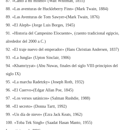
87. «Canto a mí mismo» (Walt Whitman, 1855)
88. «Las aventuras de Huckleberry Finn» (Mark Twain, 1884)
89. «Las Aventuras de Tom Sawyer»(Mark Twain, 1876)
90. «El Aleph» (Jorge Luis Borges, 1945)
91. «Historia del Campesino Elocuente», (cuento tradicional egipcio,
alrededor del 2000 a.C.)
92. «El traje nuevo del emperador» (Hans Christian Andersen, 1837)
93. «La Jungla» (Upton Sinclair, 1906)
94. «Khamriyyat» (Abu Nuwas, finales del siglo VIII-principios del
siglo IX)
95. «La marcha Radetzky» (Joseph Roth, 1932)
96. «El Cuervo»(Edgar Allan Poe, 1845)
97. «Los versos satánicos» (Salman Rushdie, 1988)
98. «El secreto» (Donna Tartt, 1992)
99. «Un día de nieve» (Ezra Jack Keats, 1962)
100. «Toba Tek Singh» (Saadat Hasan Manto, 1955)