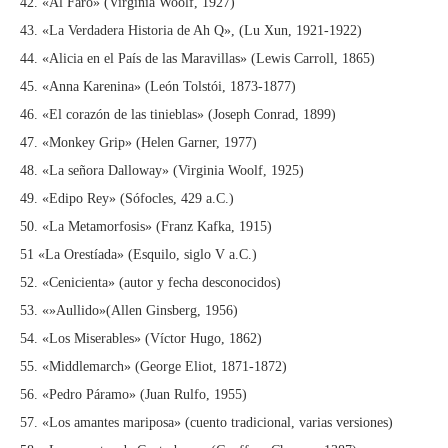
42. «Al Faro» (Virginia Woolf, 1927)
43. «La Verdadera Historia de Ah Q», (Lu Xun, 1921-1922)
44. «Alicia en el País de las Maravillas» (Lewis Carroll, 1865)
45. «Anna Karenina» (León Tolstói, 1873-1877)
46. «El corazón de las tinieblas» (Joseph Conrad, 1899)
47. «Monkey Grip» (Helen Garner, 1977)
48. «La señora Dalloway» (Virginia Woolf, 1925)
49. «Edipo Rey» (Sófocles, 429 a.C.)
50. «La Metamorfosis» (Franz Kafka, 1915)
51 «La Orestíada» (Esquilo, siglo V a.C.)
52. «Cenicienta» (autor y fecha desconocidos)
53. «»Aullido»(Allen Ginsberg, 1956)
54. «Los Miserables» (Víctor Hugo, 1862)
55. «Middlemarch» (George Eliot, 1871-1872)
56. «Pedro Páramo» (Juan Rulfo, 1955)
57. «Los amantes mariposa» (cuento tradicional, varias versiones)