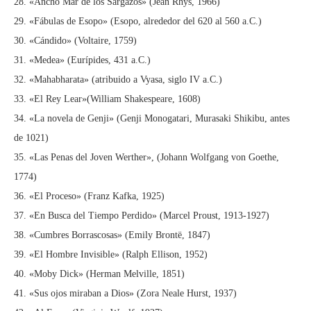
28. «Ancho Mar de los Sargazos» (Jean Rhys, 1966)
29. «Fábulas de Esopo» (Esopo, alrededor del 620 al 560 a.C.)
30. «Cándido» (Voltaire, 1759)
31. «Medea» (Eurípides, 431 a.C.)
32. «Mahabharata» (atribuido a Vyasa, siglo IV a.C.)
33. «El Rey Lear»(William Shakespeare, 1608)
34. «La novela de Genji» (Genji Monogatari, Murasaki Shikibu, antes
de 1021)
35. «Las Penas del Joven Werther», (Johann Wolfgang von Goethe,
1774)
36. «El Proceso» (Franz Kafka, 1925)
37. «En Busca del Tiempo Perdido» (Marcel Proust, 1913-1927)
38. «Cumbres Borrascosas» (Emily Brontë, 1847)
39. «El Hombre Invisible» (Ralph Ellison, 1952)
40. «Moby Dick» (Herman Melville, 1851)
41. «Sus ojos miraban a Dios» (Zora Neale Hurst, 1937)