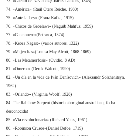
73. «Cuento de Navidad»(Charles Dickens, 1843)
74. «América» (Raúl Otero Reiche, 1980)
75. «Ante la Ley» (Franz Kafka, 1915)
76. «Chicos de Gebelawi» (Naguib Mahfuz, 1959)
77. «Cancionero»(Petrarca, 1374)
78. «Kebra Nagast» (varios autores, 1322)
79. «Mujercitas»(Louisa May Alcott, 1868-1869)
80. «Las Metamorfosis» (Ovidio, 8 AD)
81. «Omeros» (Derek Walcott, 1990)
82. «Un día en la vida de Iván Denísovich» (Aleksandr Solzhenitsyn,
1962)
83. «Orlando» (Virginia Woolf, 1928)
84. The Rainbow Serpent (historia aboriginal australiana, fecha
desconocida)
85. «Vía revolucionaria» (Richard Yates, 1961)
86. «Robinson Crusoe»(Daniel Defoe, 1719)