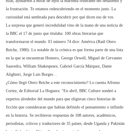
ellas, ayudarnos a mirar de lejos la marisma frustrante del desaliento y
la frustración. Te estamos redescubriendo en el momento justo. La
curiosidad está sembrada para descubrir por qué dicen eso de vos.
La sorpresa que generó incredulidad vino de la mano de una noticia de
la BBC el 17 de junio que titulaba: 100 obras literarias que
transformaron el mundo. El número 74 dice: América (Raúl Otero
Reiche, 1980). Lo notable de la crónica es que forma parte de una lista
en la que se encuentran Homero, George Orwell, Miguel de Cervantes
Saavedra, William Shakespeare, Gabriel García Márquez, Dante
Alighieri, Jorge Luis Borges…
¿Cómo llegó Otero Reiche a este reconocimiento? Lo cuenta Alfonso
Cortez, de Editorial La Hoguera: “En abril, BBC Culture sondeó a
expertos alrededor del mundo para que eligieran cinco historias de
ficción que consideraran que habían definido el pensamiento o influido
en la historia. Se recibieron respuestas de 108 autores, académicos,
periodistas, críticos y traductores de 35 países, desde Uganda y Pakistán