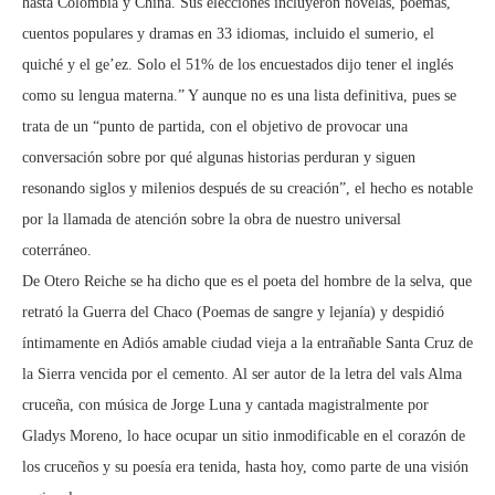
hasta Colombia y China. Sus elecciones incluyeron novelas, poemas,
cuentos populares y dramas en 33 idiomas, incluido el sumerio, el
quiché y el ge’ez. Solo el 51% de los encuestados dijo tener el inglés
como su lengua materna.” Y aunque no es una lista definitiva, pues se
trata de un “punto de partida, con el objetivo de provocar una
conversación sobre por qué algunas historias perduran y siguen
resonando siglos y milenios después de su creación”, el hecho es notable
por la llamada de atención sobre la obra de nuestro universal
coterráneo.
De Otero Reiche se ha dicho que es el poeta del hombre de la selva, que
retrató la Guerra del Chaco (Poemas de sangre y lejanía) y despidió
íntimamente en Adiós amable ciudad vieja a la entrañable Santa Cruz de
la Sierra vencida por el cemento. Al ser autor de la letra del vals Alma
cruceña, con música de Jorge Luna y cantada magistralmente por
Gladys Moreno, lo hace ocupar un sitio inmodificable en el corazón de
los cruceños y su poesía era tenida, hasta hoy, como parte de una visión