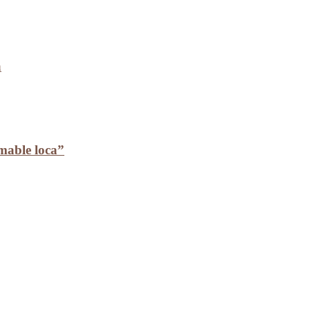
a
mable loca”