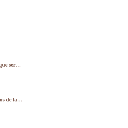
 que ser…
ños de la…