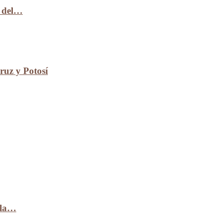
n del…
uz y Potosí
 la…