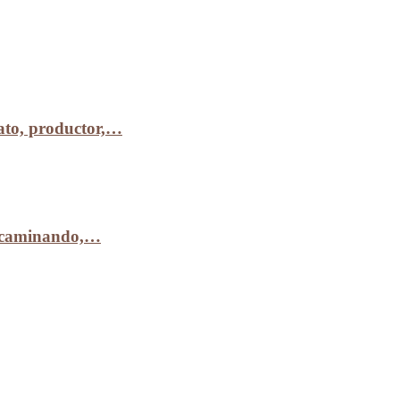
to, productor,…
r caminando,…