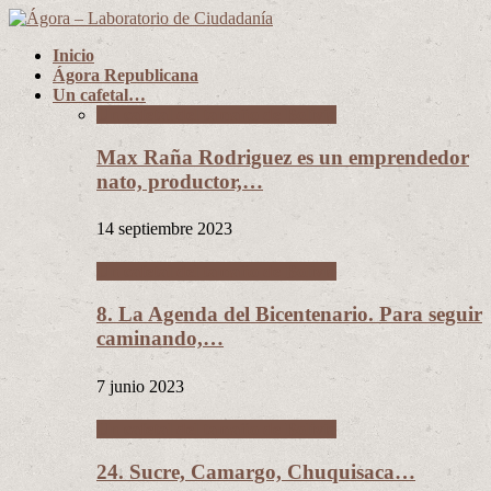
Inicio
Ágora Republicana
Un cafetal…
Un cafetal del tamaño de Bolivia
Max Raña Rodriguez es un emprendedor
nato, productor,…
14 septiembre 2023
Un cafetal del tamaño de Bolivia
8. La Agenda del Bicentenario. Para seguir
caminando,…
7 junio 2023
Un cafetal del tamaño de Bolivia
24. Sucre, Camargo, Chuquisaca…