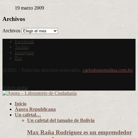
19 marzo 2009
Archivos
Archivos
Facebook
Twitter
Instagram
Rss
@2021 - Todos los derechos reservados.
carloshugomolina.com.bo
Volver arriba
Inicio
Ágora Republicana
Un cafetal…
Un cafetal del tamaño de Bolivia
Max Raña Rodriguez es un emprendedor