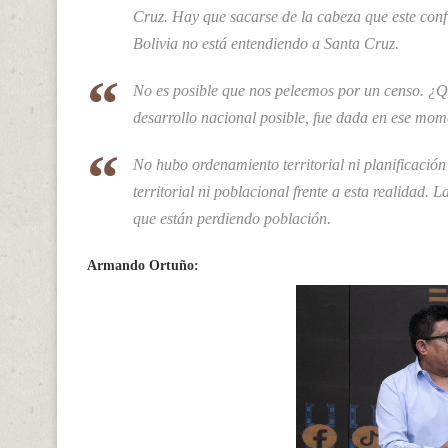
Cruz. Hay que sacarse de la cabeza que este conf
Bolivia no está entendiendo a Santa Cruz.
No es posible que nos peleemos por un censo. ¿
desarrollo nacional posible, fue dada en ese mom
No hubo ordenamiento territorial ni planificación
territorial ni poblacional frente a esta realidad.
que están perdiendo población.
Armando Ortuño: