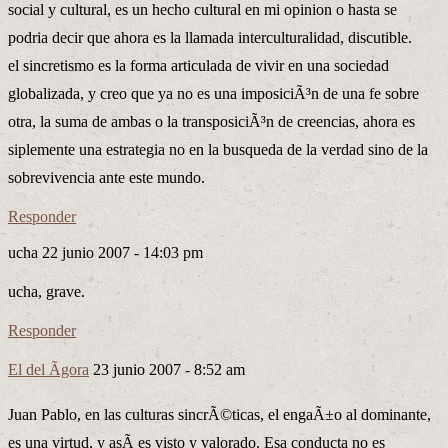
social y cultural, es un hecho cultural en mi opinion o hasta se
podria decir que ahora es la llamada interculturalidad, discutible.
el sincretismo es la forma articulada de vivir en una sociedad
globalizada, y creo que ya no es una imposiciÃ³n de una fe sobre
otra, la suma de ambas o la transposiciÃ³n de creencias, ahora es
siplemente una estrategia no en la busqueda de la verdad sino de la
sobrevivencia ante este mundo.
Responder
ucha
22 junio 2007 - 14:03 pm
ucha, grave.
Responder
El del Ãgora
23 junio 2007 - 8:52 am
Juan Pablo, en las culturas sincrÃ©ticas, el engaÃ±o al dominante,
es una virtud, y asÃ­ es visto y valorado. Esa conducta no es