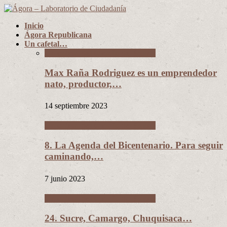
Inicio
Ágora Republicana
Un cafetal…
Un cafetal del tamaño de Bolivia
Max Raña Rodriguez es un emprendedor
nato, productor,…
14 septiembre 2023
Un cafetal del tamaño de Bolivia
8. La Agenda del Bicentenario. Para seguir
caminando,…
7 junio 2023
Un cafetal del tamaño de Bolivia
24. Sucre, Camargo, Chuquisaca…