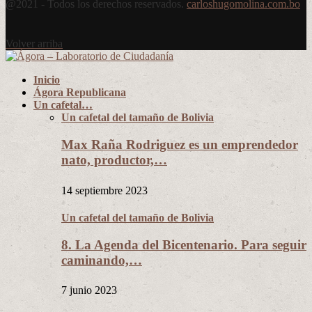
@2021 - Todos los derechos reservados.
carloshugomolina.com.bo
Volver arriba
Inicio
Ágora Republicana
Un cafetal…
Un cafetal del tamaño de Bolivia
Max Raña Rodriguez es un emprendedor
nato, productor,…
14 septiembre 2023
Un cafetal del tamaño de Bolivia
8. La Agenda del Bicentenario. Para seguir
caminando,…
7 junio 2023