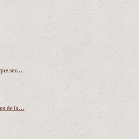
 que ser…
ños de la…