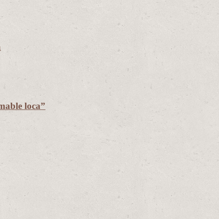
a
mable loca”