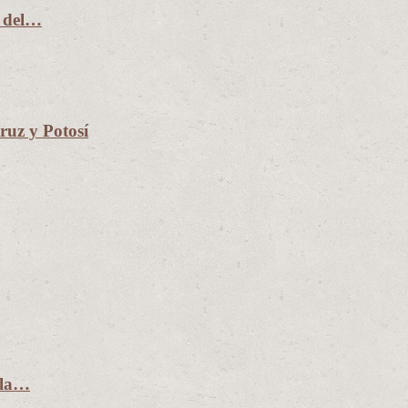
n del…
uz y Potosí
 la…