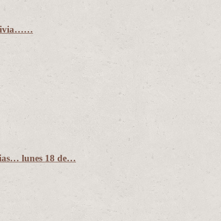
olivia……
dias… lunes 18 de…