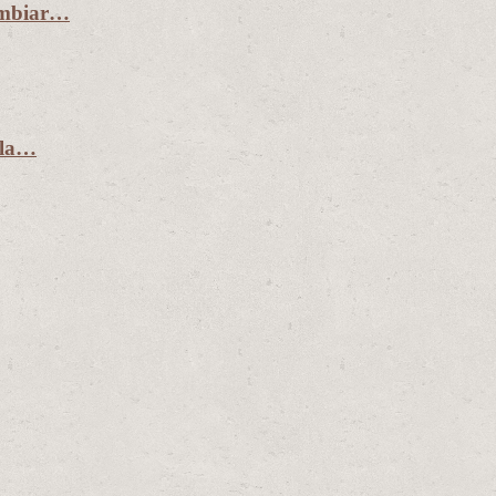
ambiar…
 la…