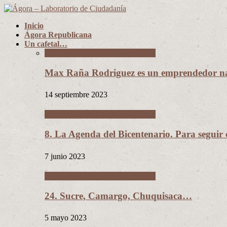
Inicio
Ágora Republicana
Un cafetal…
Un cafetal del tamaño de Bolivia
Max Raña Rodriguez es un emprendedor na
14 septiembre 2023
Un cafetal del tamaño de Bolivia
8. La Agenda del Bicentenario. Para segui
7 junio 2023
Un cafetal del tamaño de Bolivia
24. Sucre, Camargo, Chuquisaca…
5 mayo 2023