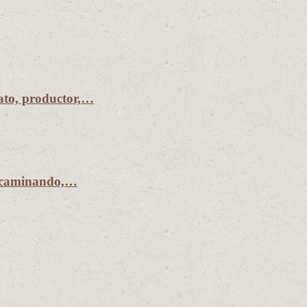
to, productor,…
r caminando,…