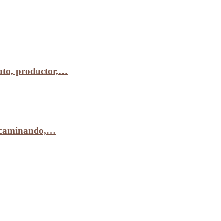
to, productor,…
r caminando,…