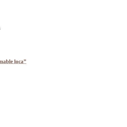
a
mable loca”