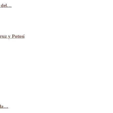
n del…
uz y Potosí
 la…