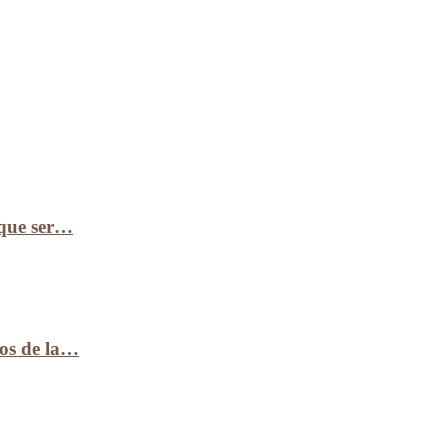
 que ser…
ños de la…