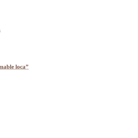
a
mable loca”