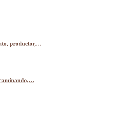
to, productor,…
r caminando,…