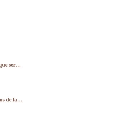
 que ser…
ños de la…