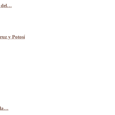
n del…
uz y Potosí
 la…