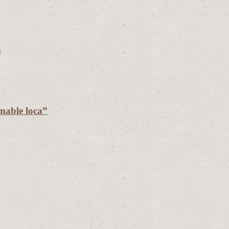
a
mable loca”