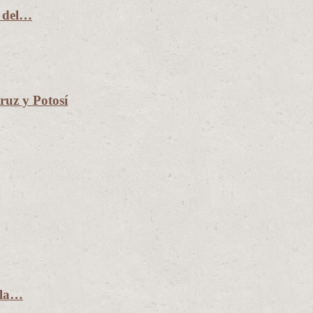
n del…
uz y Potosí
 la…