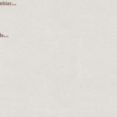
ambiar…
 la…