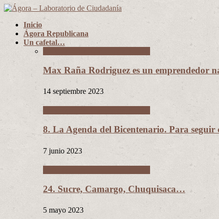
Inicio
Ágora Republicana
Un cafetal…
Un cafetal del tamaño de Bolivia
Max Raña Rodriguez es un emprendedor na
14 septiembre 2023
Un cafetal del tamaño de Bolivia
8. La Agenda del Bicentenario. Para segui
7 junio 2023
Un cafetal del tamaño de Bolivia
24. Sucre, Camargo, Chuquisaca…
5 mayo 2023