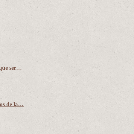
 que ser…
ños de la…