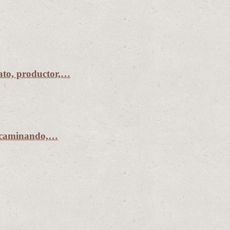
to, productor,…
r caminando,…