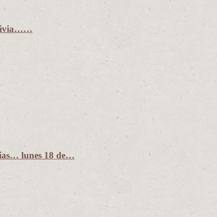
olivia……
dias… lunes 18 de…