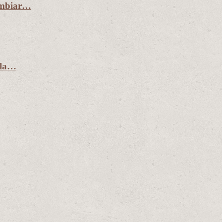
ambiar…
 la…