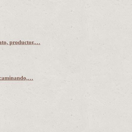
to, productor,…
r caminando,…