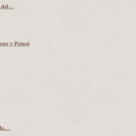
n del…
uz y Potosí
 la…