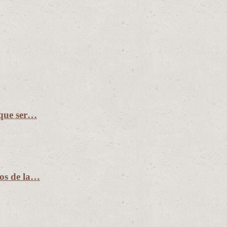
 que ser…
ños de la…