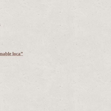
a
mable loca”