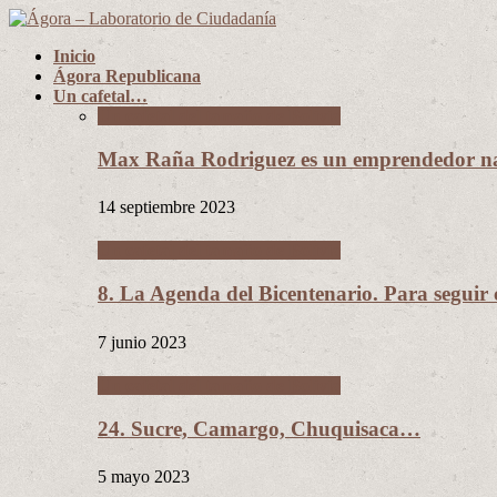
Inicio
Ágora Republicana
Un cafetal…
Un cafetal del tamaño de Bolivia
Max Raña Rodriguez es un emprendedor na
14 septiembre 2023
Un cafetal del tamaño de Bolivia
8. La Agenda del Bicentenario. Para segui
7 junio 2023
Un cafetal del tamaño de Bolivia
24. Sucre, Camargo, Chuquisaca…
5 mayo 2023