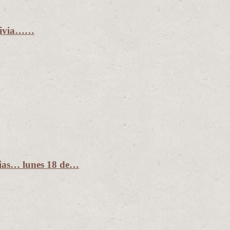
olivia……
dias… lunes 18 de…