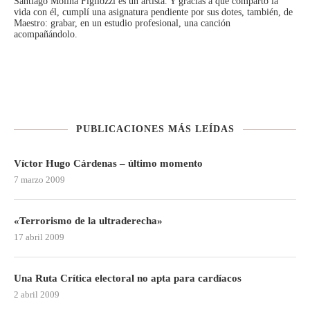
Santiago Molina Figliozzi
es un artista. Y gracias a que comparto la
vida con él, cumplí una asignatura pendiente por sus dotes, también, de
Maestro: grabar, en un estudio profesional, una canción
acompañándolo.
PUBLICACIONES MÁS LEÍDAS
Víctor Hugo Cárdenas – último momento
7 marzo 2009
«Terrorismo de la ultraderecha»
17 abril 2009
Una Ruta Crítica electoral no apta para cardíacos
2 abril 2009