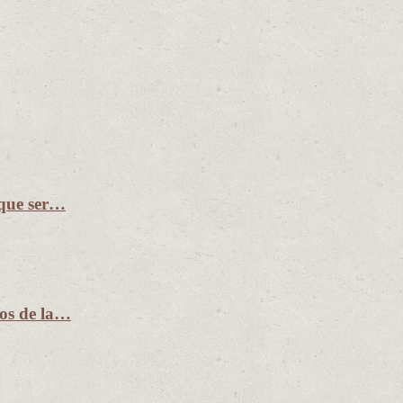
 que ser…
ños de la…