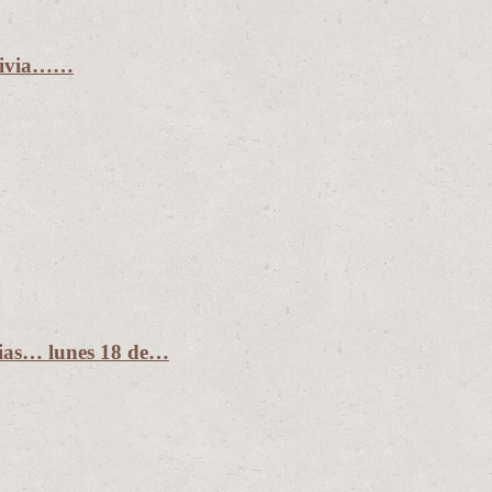
olivia……
dias… lunes 18 de…