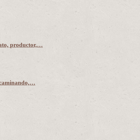
to, productor,…
r caminando,…