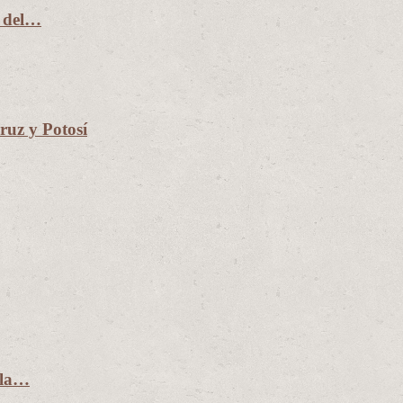
n del…
uz y Potosí
 la…