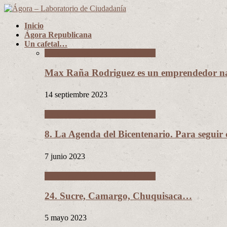
Inicio
Ágora Republicana
Un cafetal…
Un cafetal del tamaño de Bolivia
Max Raña Rodriguez es un emprendedor na
14 septiembre 2023
Un cafetal del tamaño de Bolivia
8. La Agenda del Bicentenario. Para segui
7 junio 2023
Un cafetal del tamaño de Bolivia
24. Sucre, Camargo, Chuquisaca…
5 mayo 2023