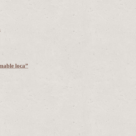
a
mable loca”