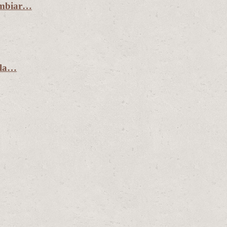
ambiar…
 la…