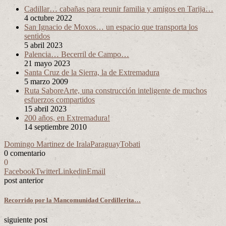
Cadillar… cabañas para reunir familia y amigos en Tarija…
4 octubre 2022
San Ignacio de Moxos… un espacio que transporta los
sentidos
5 abril 2023
Palencia… Becerril de Campo…
21 mayo 2023
Santa Cruz de la Sierra, la de Extremadura
5 marzo 2009
Ruta SaboreArte, una construcción inteligente de muchos
esfuerzos compartidos
15 abril 2023
200 años, en Extremadura!
14 septiembre 2010
Domingo Martinez de Irala
Paraguay
Tobati
0 comentario
0
Facebook
Twitter
Linkedin
Email
post anterior
Recorrido por la Mancomunidad Cordillerita…
siguiente post