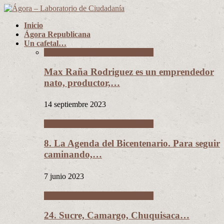
Inicio
Ágora Republicana
Un cafetal…
Un cafetal del tamaño de Bolivia
Max Raña Rodriguez es un emprendedor
nato, productor,…
14 septiembre 2023
Un cafetal del tamaño de Bolivia
8. La Agenda del Bicentenario. Para seguir
caminando,…
7 junio 2023
Un cafetal del tamaño de Bolivia
24. Sucre, Camargo, Chuquisaca…