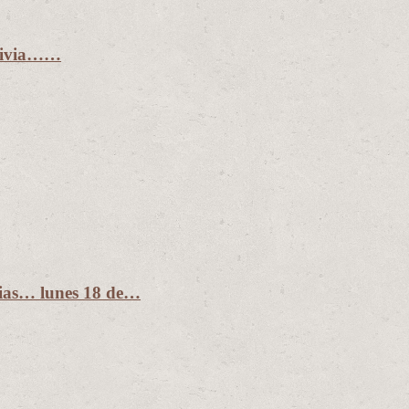
olivia……
dias… lunes 18 de…