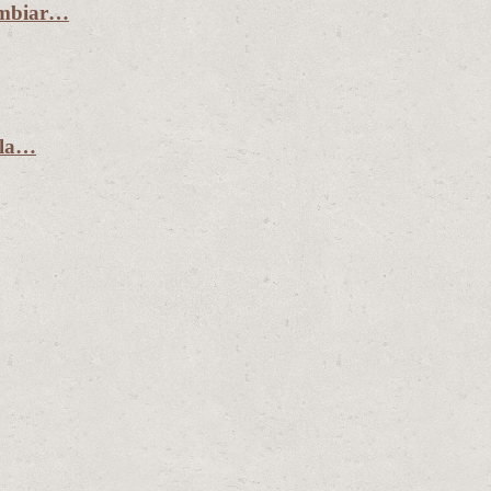
ambiar…
 la…