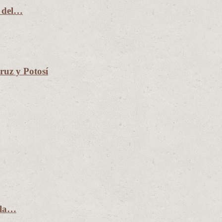
n del…
uz y Potosí
 la…