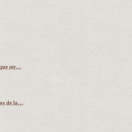
 que ser…
ños de la…