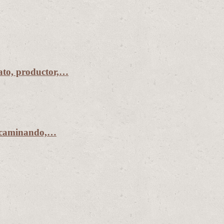
to, productor,…
r caminando,…