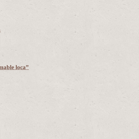
a
mable loca”