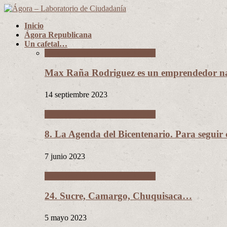
Inicio
Ágora Republicana
Un cafetal…
Un cafetal del tamaño de Bolivia
Max Raña Rodriguez es un emprendedor na
14 septiembre 2023
Un cafetal del tamaño de Bolivia
8. La Agenda del Bicentenario. Para segui
7 junio 2023
Un cafetal del tamaño de Bolivia
24. Sucre, Camargo, Chuquisaca…
5 mayo 2023