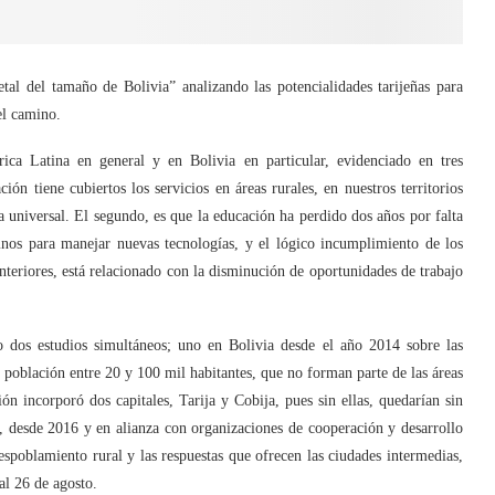
tal del tamaño de Bolivia” analizando las potencialidades tarijeñas para
el camino.
ca Latina en general y en Bolivia en particular, evidenciado en tres
ón tiene cubiertos los servicios en áreas rurales, en nuestros territorios
a universal. El segundo, es que la educación ha perdido dos años por falta
mnos para manejar nuevas tecnologías, y el lógico incumplimiento de los
teriores, está relacionado con la disminución de oportunidades de trabajo
o dos estudios simultáneos; uno en Bolivia desde el año 2014 sobre las
 población entre 20 y 100 mil habitantes, que no forman parte de las áreas
ón incorporó dos capitales, Tarija y Cobija, pues sin ellas, quedarían sin
te, desde 2016 y en alianza con organizaciones de cooperación y desarrollo
espoblamiento rural y las respuestas que ofrecen las ciudades intermedias,
al 26 de agosto.