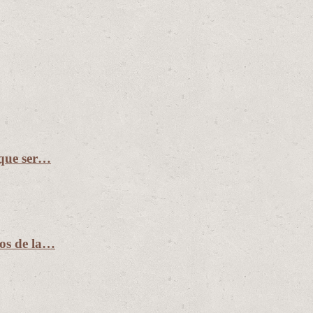
 que ser…
ños de la…