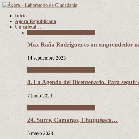
Inicio
Ágora Republicana
Un cafetal…
Un cafetal del tamaño de Bolivia
Max Raña Rodriguez es un emprendedor na
14 septiembre 2023
Un cafetal del tamaño de Bolivia
8. La Agenda del Bicentenario. Para segui
7 junio 2023
Un cafetal del tamaño de Bolivia
24. Sucre, Camargo, Chuquisaca…
5 mayo 2023