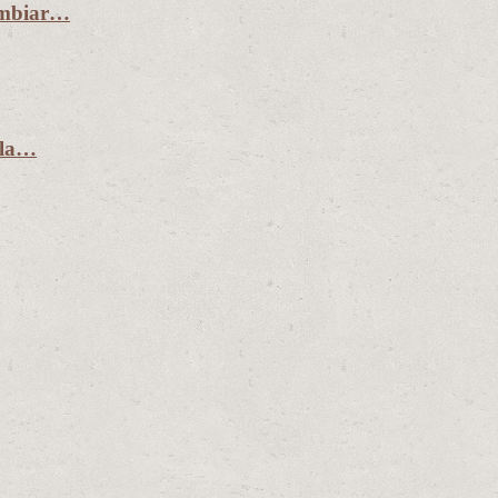
ambiar…
 la…