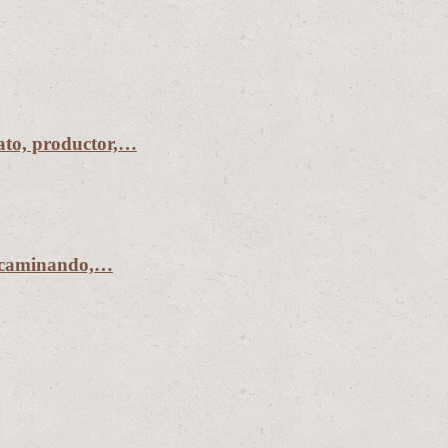
to, productor,…
r caminando,…