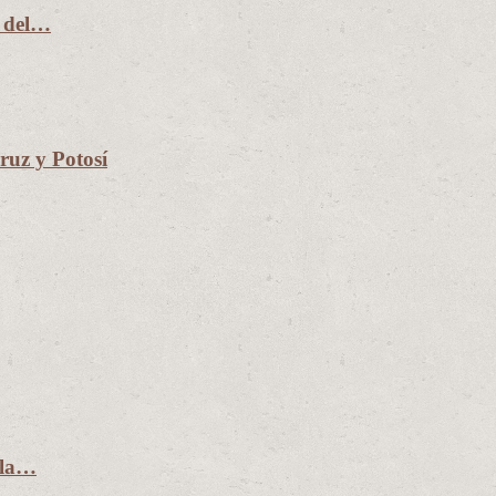
n del…
uz y Potosí
 la…