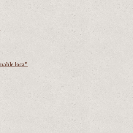
a
mable loca”