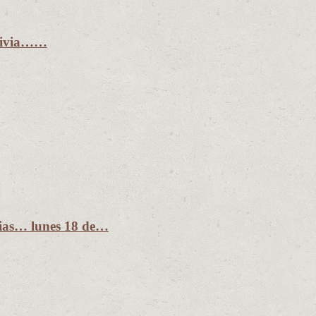
olivia……
dias… lunes 18 de…