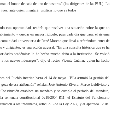
aman el honor de cada de uno de nosotros” (los dirigentes de las FUL). La
 juez, ante quien intentará justificar lo que ya todos
do esta oportunidad, tendría que resolver una situación sobre la que no
cubrimiento y quedar en mayor ridículo, pues cada día que pasa, el sistema
 la comunidad universitaria de René Moreno que llevó a referéndum antes de
s y dirigentes, es una acción augural. “Es una consulta histórica que se ha
toridades académicas le ha hecho mucho daño a la institución. Se volvió
a los nuevos liderazgos”, dijo el rector Vicente Cuéllar, quien ha hecho
ra del Pueblo interina hasta el 14 de mayo. “Ella asumió la gestión del
no goza de esa atribución” señalan José Antonio Rivera, Marco Baldivieso y
la Constitución establece un mandato y se cumple el periodo del mandato,
a sentencia constitucional 0218/2004-R11, el Estatuto del Funcionario
elación a los interinatos, artículo 5 de la Ley 2027, y el apartado 12 del