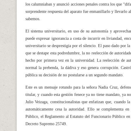
los calumniaban y anunció acciones penales contra los que “dif
sorprendente respuesta del aparato fue enmanillarlo y llevarlo al
sabemos.
El sistema universitario, en uso de su autonomía y aprovechan
puede expresar ignorancia a costa de incurrir en liviandad, en
universitario se desprestigia por el silencio. El paso dado por
que se destape esta podredumbre, la no reelección de autoridade
hecho por primera vez en la universidad. La reelección de au
normal la prebenda, la dádiva y eso genera corrupción. Castró 
pública su decisión de no postularse a un segundo mandato.
Este es un mensaje rotundo para la señora Nadia Cruz, defenso
titular, y cuando esta gestión fenece ya no tiene mandato, ya 
Julio Veizaga, constitucionalistas que enfatizan que, cuando 
automáticamente cesa la autoridad. Ello se complementa en l
Público, el Reglamento al Estatuto del Funcionario Público en r
Decreto Supremo 25749.