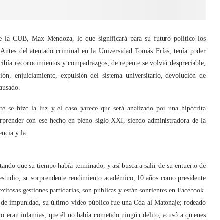
e la CUB, Max Mendoza, lo que significará para su futuro político los
Antes del atentado criminal en la Universidad Tomás Frías, tenía poder
recibía reconocimientos y compadrazgos; de repente se volvió despreciable,
ión, enjuiciamiento, expulsión del sistema universitario, devolución de
causado.
e se hizo la luz y el caso parece que será analizado por una hipócrita
rprender con ese hecho en pleno siglo XXI, siendo administradora de la
encia y la
tando que su tiempo había terminado, y así buscara salir de su entuerto de
estudio, su sorprendente rendimiento académico, 10 años como presidente
xitosas gestiones partidarias, son públicas y están sonrientes en Facebook.
 de impunidad, su último video público fue una Oda al Matonaje; rodeado
odo eran infamias, que él no había cometido ningún delito, acusó a quienes