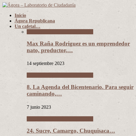
Inicio
Ágora Republicana
Un cafetal…
Un cafetal del tamaño de Bolivia
Max Raña Rodriguez es un emprendedor
nato, productor,…
14 septiembre 2023
Un cafetal del tamaño de Bolivia
8. La Agenda del Bicentenario. Para seguir
caminando,…
7 junio 2023
Un cafetal del tamaño de Bolivia
24. Sucre, Camargo, Chuquisaca…