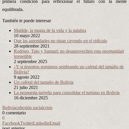
primera condición para reflexionar el futuro con la mente
equilibrada.
También te puede interesar
Matilde, la magia de la vida y la palabra
10 mayo 2022
Que las autoridades no sigan cayendo en el ridículo
28 septiembre 2021
Rodrigo, Tuto y Samuel: no desaprovechen esta oportunidad
irrepetible
2 septiembre 2025
¿Y si nosotros seguimos sembrando un cafetal del tamaño de
Bolivia?
9 agosto 2022
Un cafetal del tamaño de Bolivia
21 julio 2021
La propuesta tarijeña para consolidar el turismo en Bolivia
16 diciembre 2025
Bolivia
cohesión social
crisis
0 comentario
0
Facebook
Twitter
Linkedin
Email
post anterior