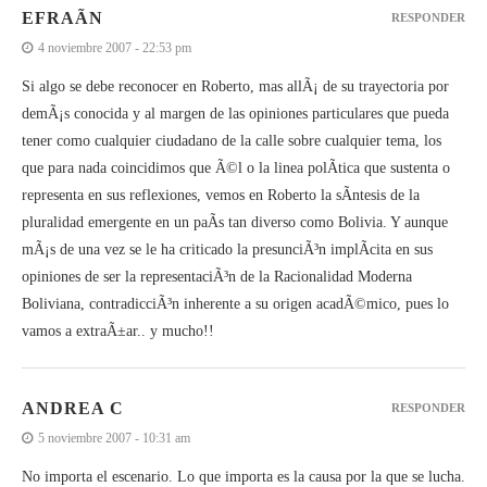
EFRAÃ­N
RESPONDER
4 noviembre 2007 - 22:53 pm
Si algo se debe reconocer en Roberto, mas allÃ¡ de su trayectoria por
demÃ¡s conocida y al margen de las opiniones particulares que pueda
tener como cualquier ciudadano de la calle sobre cualquier tema, los
que para nada coincidimos que Ã©l o la linea polÃ­tica que sustenta o
representa en sus reflexiones, vemos en Roberto la sÃ­ntesis de la
pluralidad emergente en un paÃ­s tan diverso como Bolivia. Y aunque
mÃ¡s de una vez se le ha criticado la presunciÃ³n implÃ­cita en sus
opiniones de ser la representaciÃ³n de la Racionalidad Moderna
Boliviana, contradicciÃ³n inherente a su origen acadÃ©mico, pues lo
vamos a extraÃ±ar.. y mucho!!
ANDREA C
RESPONDER
5 noviembre 2007 - 10:31 am
No importa el escenario. Lo que importa es la causa por la que se lucha.