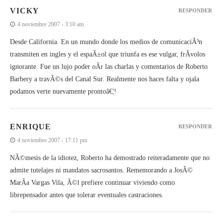
VICKY
RESPONDER
4 noviembre 2007 - 3:10 am
Desde California. En un mundo donde los medios de comunicaciÃ³n
transmiten en ingles y el espaÃ±ol que triunfa es ese vulgar, frÃ­volos
ignorante. Fue un lujo poder oÃ­r las charlas y comentarios de Roberto
Barbery a travÃ©s del Canal Sur. Realmente nos haces falta y ojala
podamos verte nuevamente prontoâ€¦!
ENRIQUE
RESPONDER
4 noviembre 2007 - 17:11 pm
NÃ©mesis de la idiotez, Roberto ha demostrado reiteradamente que no
admite tutelajes ni mandatos sacrosantos. Rememorando a JosÃ©
MarÃ­a Vargas Vila, Ã©l prefiere continuar viviendo como
librepensador antes que tolerar eventuales castraciones.