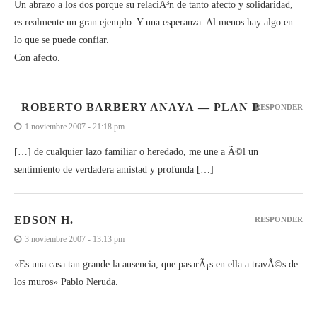
Un abrazo a los dos porque su relaciÃ³n de tanto afecto y solidaridad,
es realmente un gran ejemplo. Y una esperanza. Al menos hay algo en
lo que se puede confiar.
Con afecto.
ROBERTO BARBERY ANAYA — PLAN B
RESPONDER
1 noviembre 2007 - 21:18 pm
[…] de cualquier lazo familiar o heredado, me une a Ã©l un
sentimiento de verdadera amistad y profunda […]
EDSON H.
RESPONDER
3 noviembre 2007 - 13:13 pm
«Es una casa tan grande la ausencia, que pasarÃ¡s en ella a travÃ©s de
los muros» Pablo Neruda.