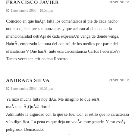
FRANCISCO JAVIER
RESPONDER
1 noviembre 2007 - 19:53 pm
Coincido en que haÃ¡n falta los comentarios al pie de cada hecho
noticioso, siempre tan punzantes y que aclaran al ciudadano la
intencionalidad detrÃ¡s de cada expresiÃ³n venga de donde venga.
HabrÃ¡ empezado la toma del control de los medios por parte del
oficialismo?? Que harÃ¡ ante esta circunstancia Carlos Federico???
Tantas veces tan critico con Roberto…
ANDRÃ©S SILVA
RESPONDER
1 noviembre 2007 - 20:51 pm
Ya hizo mucha falta hoy dÃ­a. Me imagino lo que serÃ¡
maÃ±ana.Â¡QuÃ© duro!
Admirable la dignidad con la que se fue. Con el estilo que lo caracteriza
y lo dignifica. La pena es que deja un vacÃ­o muy grande. Y eso estÃ¡
peligroso. Demasiado.