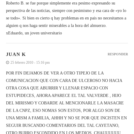
Roberto B. se fue porque simplemente era pesimo expresando su
perspectiva de las noticias, siempre con pesimismo y esa cara de «yo lo
se todo». Si bien es cierto q hay problemas en en pais no necesitamos a
alguien q nos haga sentir miserables a la hora del almuerzo.
xEduardo, un joven universitario
JUAN K
RESPONDER
25 febrero 2010 - 15:16 pm
POR FIN DEJAMOS DE VER A OTRO TIPEJO DE LA
COMUNICACION QUE CON CARA DE ULCEROSO NO HACIA
OTRA COSA QUE ABURRIR Y LLENAR ESPACIO CON
ESTUPIDECES, AHORA APARECE EL TAL VALVERDE , HIJO
DEL MIRISMO Y COBARDE AL MENCIONARLE LA MASACRE
DE LA CNPZ, ESO NOMAS SON ESTOS, POR ALGO SON DE
UNA MISM A FAMILIA, AHHH Y NO SE POR QUE INCISTEN EN
SEGUIR BUSCANDO COMENTARIOS DEL TAL CAYETANO,
OTRO BURRO ESCONDIDO EN LOS MEDIOS, CHAUUUUUU