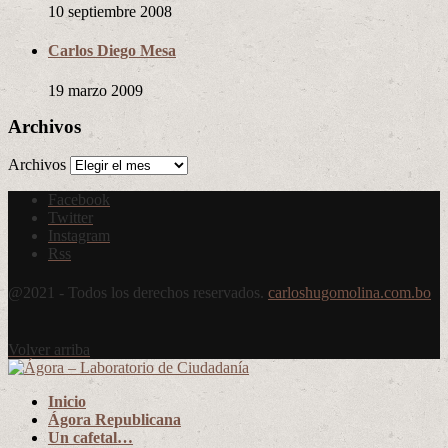
10 septiembre 2008
Carlos Diego Mesa
19 marzo 2009
Archivos
Archivos
Facebook
Twitter
Instagram
Rss
@2021 - Todos los derechos reservados.
carloshugomolina.com.bo
Volver arriba
Inicio
Ágora Republicana
Un cafetal…