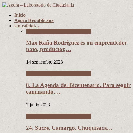
Inicio
Ágora Republicana
Un cafetal…
Un cafetal del tamaño de Bolivia
Max Raña Rodriguez es un emprendedor
nato, productor,…
14 septiembre 2023
Un cafetal del tamaño de Bolivia
8. La Agenda del Bicentenario. Para seguir
caminando,…
7 junio 2023
Un cafetal del tamaño de Bolivia
24. Sucre, Camargo, Chuquisaca…