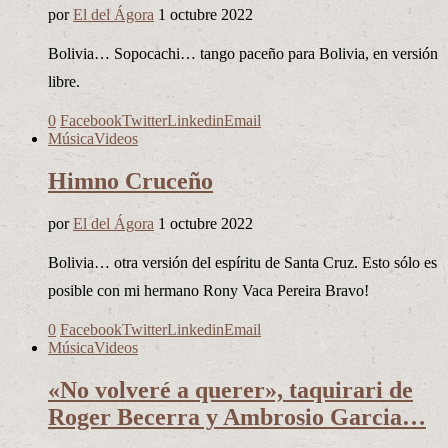
por
El del Ágora
1 octubre 2022
Bolivia… Sopocachi… tango paceño para Bolivia, en versión
libre.
0
Facebook
Twitter
Linkedin
Email
Música
Videos
Himno Cruceño
por
El del Ágora
1 octubre 2022
Bolivia… otra versión del espíritu de Santa Cruz. Esto sólo es
posible con mi hermano Rony Vaca Pereira Bravo!
0
Facebook
Twitter
Linkedin
Email
Música
Videos
«No volveré a querer», taquirari de
Roger Becerra y Ambrosio Garcia…