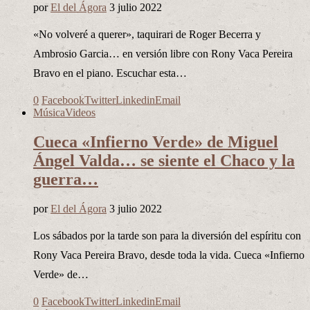
por
El del Ágora
3 julio 2022
«No volveré a querer», taquirari de Roger Becerra y
Ambrosio Garcia… en versión libre con Rony Vaca Pereira
Bravo en el piano. Escuchar esta…
0
Facebook
Twitter
Linkedin
Email
Música
Videos
Cueca «Infierno Verde» de Miguel
Ángel Valda… se siente el Chaco y la
guerra…
por
El del Ágora
3 julio 2022
Los sábados por la tarde son para la diversión del espíritu con
Rony Vaca Pereira Bravo, desde toda la vida. Cueca «Infierno
Verde» de…
0
Facebook
Twitter
Linkedin
Email