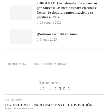
«URGENTE. Cochabamba: Se aprueban
por consenso las medidas para ejecutar el
Censo. Se declara desmovilización y se
pacifica el País.
28 octubre 2022
¡Podemos vivir del turismo!
3 junio 2025
DEMOCRACIA
REVOLUCIÓN NACIONAL
0 comentario
0
post anterior
10.- URGENTE: PARO NACIONAL. LA POSICIÓN