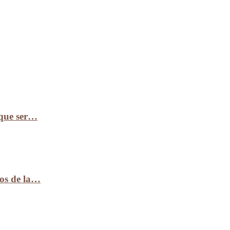
 que ser…
ños de la…