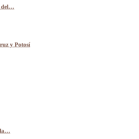
n del…
uz y Potosí
 la…