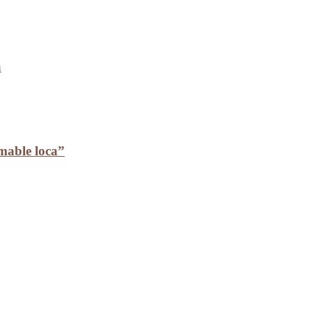
a
mable loca”