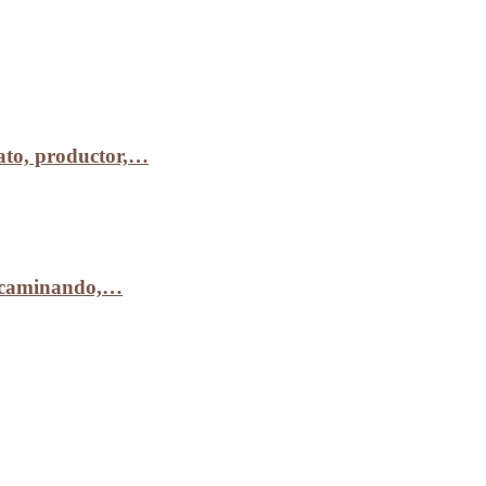
to, productor,…
r caminando,…