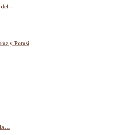
n del…
uz y Potosí
 la…