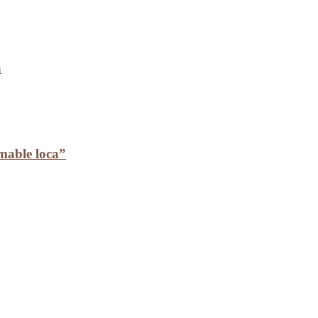
a
mable loca”