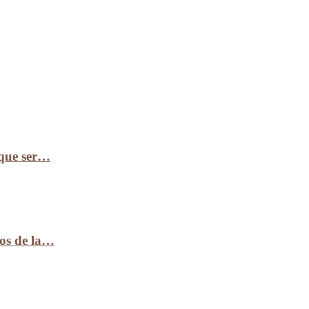
 que ser…
ños de la…