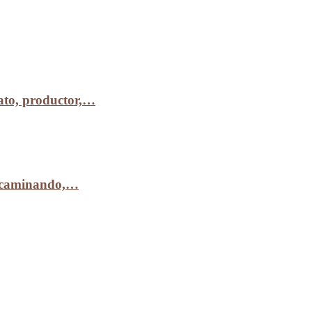
to, productor,…
r caminando,…