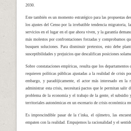
2030.
Este también es un momento estratégico para las propuestas de
los ajustes del Censo por la irrebatible tendencia migratoria, 
servicios en el lugar en el que ahora viven, y la garantía dema
más molestos por confrontaciones forzadas y comprobamos que n
busquen soluciones. Para disminuir pretextos, esto debe plan
susceptibilidades y prejuicios que descalifican posiciones solam
Sobre constataciones empíricas, resulta que los departamentos
requieren políticas públicas ajustadas a la realidad de crisis 
embargo, y paradójicamente, el actor más interesado en la r
administrar esta crisis, necesitará pactos que le permitan salir
problema de la economía y el trabajo de la gente, el subsidio 
territoriales autonómicas en un escenario de crisis económica mu
Es imprescindible pasar de la t’inka, el ojímetro, las encuest
empaten con la realidad. Empujemos la racionalidad y el senti