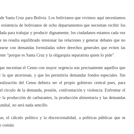
sde Santa Cruz para Bolivia. Los bolivianos que vivimos aquí necesitamos
la existencia de bolivianos de ocho departamentos que necesitan recibir los
ndada para trabajar y producir dignamente; los ciudadanos estamos cada vez
o resulta equilibrado tensionar las relaciones y generar debates que no
tearse con demandas formuladas sobre derechos generales que eviten las
ente “porque es Santa Cruz y la oligarquía separatista quien lo pide”.
 que necesitan el Censo con mayor urgencia son precisamente aquellos que
por la que atraviesan, y que les permitiría demandar fondos especiales. Sin
ealización del Censo debiera ser el propio gobierno central pues, para
 del círculo de la demanda, presión, confrontación y violencia. Enfrentar el
y la producción de carburantes, la producción alimentaria y las demandas
ndial, no será nada sencillo.
as, el cálculo político y la discrecionalidad, a políticas públicas que se
do común.