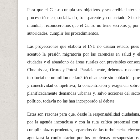
Para que el Censo cumpla sus objetivos y sea creíble internam
proceso técnico, socializado, transparente y concertado. Si ex
mundial, reconoceremos que el Censo no tiene secretos y, por l
autoridades, cumplir los procedimientos.
Las proyecciones que elabora el INE no causan estado, pues 
acentuó la presión migratoria por las carencias en salud y el
ciudades y el abandono de áreas rurales con previsibles consec
Chuquisaca, Oruro y Potosí. Paralelamente, debemos reconoc
territorial de un millón de km2 técnicamente sin población pro
y conectividad competitiva; la concentración y exigencia sobre
planificadamente demandas urbanas y, salvo acciones del sect
político, todavía no las han incorporado al debate.
Estas son razones para que, desde la responsabilidad ciudadana
por la agenda inconclusa y con la ruta crítica precensal con 
cumplir plazos prudentes, separados de las turbulencias elector
agudizará la confrontación por los problemas presupuestarios t