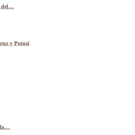
n del…
uz y Potosí
 la…