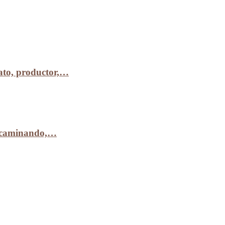
to, productor,…
r caminando,…