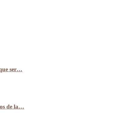
 que ser…
ños de la…