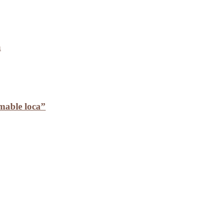
a
mable loca”