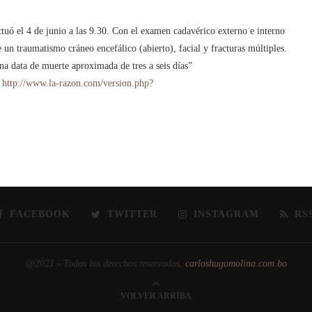
tuó el 4 de junio a las 9.30. Con el examen cadavérico externo e interno
 un traumatismo cráneo encefálico (abierto), facial y fracturas múltiples.
una data de muerte aproximada de tres a seis días”
.
http://www.la-razon.com/version.php?
FACEBOOK
TWITTER
INSTAGRAM
RS
@2021 - Todos los derechos reservados.
carloshugomolina.com.bo
VOLVER ARRIBA