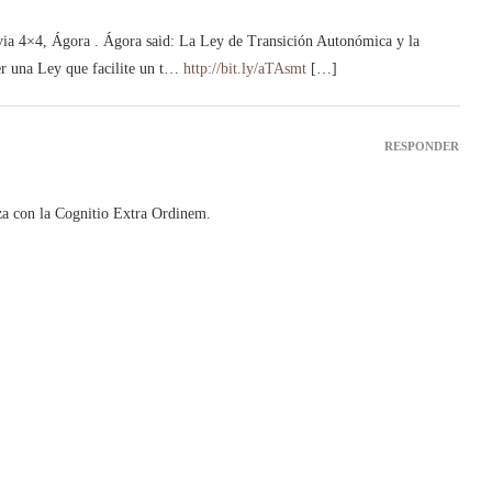
ia 4×4, Ágora . Ágora said: La Ley de Transición Autonómica y la
ser una Ley que facilite un t…
http://bit.ly/aTAsmt
[…]
RESPONDER
za con la Cognitio Extra Ordinem.