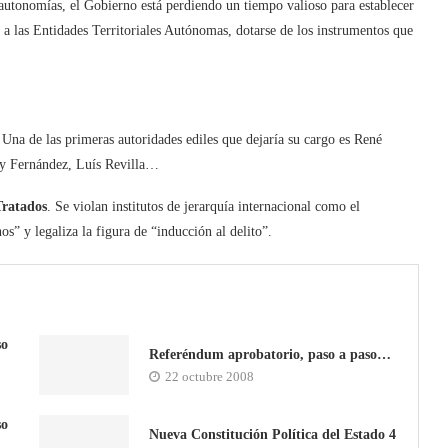
autonomías, el Gobierno está perdiendo un tiempo valioso para establecer
rá a las Entidades Territoriales Autónomas, dotarse de los instrumentos que
 Una de las primeras autoridades ediles que dejaría su cargo es René
cy Fernández, Luís Revilla…
ratados
. Se violan institutos de jerarquía internacional como el
s” y legaliza la figura de “inducción al delito”.
so
Referéndum aprobatorio, paso a paso…
22 octubre 2008
so
Nueva Constitución Política del Estado 4