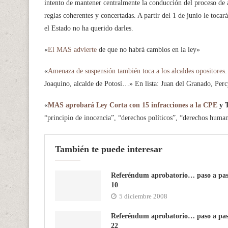
intento de mantener centralmente la conducción del proceso de 
reglas coherentes y concertadas. A partir del 1 de junio le toca
el Estado no ha querido darles.
«
El MAS advierte
de que no habrá cambios en la ley»
«
Amenaza de suspensión también toca a los alcaldes opositores
.
Joaquino, alcalde de Potosí…» En lista: Juan del Granado, Per
«
MAS aprobará Ley Corta con 15 infracciones a la CPE
y T
“principio de inocencia”, “derechos políticos”, “derechos humano
También te puede interesar
Referéndum aprobatorio… paso a pa
10
5 diciembre 2008
Referéndum aprobatorio… paso a pa
22